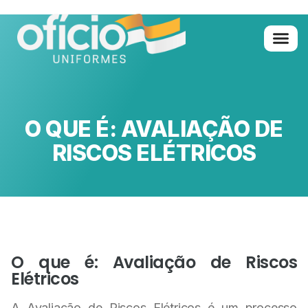
Quem Somo
Glossário de A 
O QUE É: AVALIAÇÃO DE
RISCOS ELÉTRICOS
O que é: Avaliação de Riscos
Elétricos
A Avaliação de Riscos Elétricos é um processo