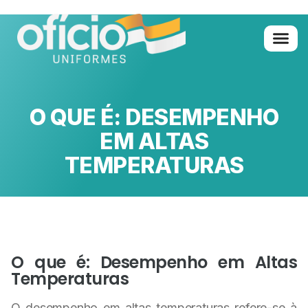
Quem Somo
Glossário de A 
O QUE É: DESEMPENHO
EM ALTAS
TEMPERATURAS
O que é: Desempenho em Altas
Temperaturas
O desempenho em altas temperaturas refere-se à