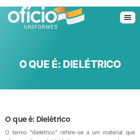
Quem Somo
Glossário de A 
O QUE É: DIELÉTRICO
O que é: Dielétrico
O termo “dielétrico” refere-se a um material que