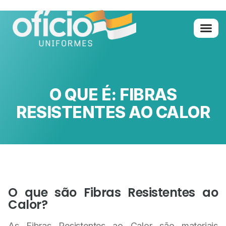
Quem Somo
Glossário de A 
O QUE É: FIBRAS
RESISTENTES AO CALOR
O que são Fibras Resistentes ao
Calor?
As Fibras Resistentes ao Calor são materiais