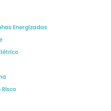
inhas Energizadas
e
létrico
ma
 Risco