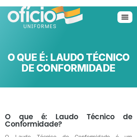
Quem Somo
Glossário de A 
O QUE É: LAUDO TÉCNICO
DE CONFORMIDADE
O que é: Laudo Técnico de
Conformidade?
O Laudo Técnico de Conformidade é um