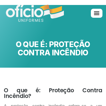
Quem Somo
Glossário de A 
O QUE É: PROTEÇÃO
CONTRA INCÊNDIO
O que é: Proteção Contra
Incêndio?
A proteção contra incêndio refere-se a um