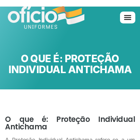
Quem Somo
Glossário de A 
O QUE É: PROTEÇÃO
INDIVIDUAL ANTICHAMA
O que é: Proteção Individual
Antichama
A Proteção Individual Antichama refere-se a um