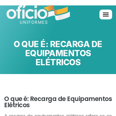
Quem Somo
Glossário de A 
O QUE É: RECARGA DE
EQUIPAMENTOS
ELÉTRICOS
O que é: Recarga de Equipamentos
Elétricos
A recarga de equipamentos elétricos refere-se ao