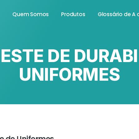
e
Quem Somos
Produtos
Glossário de A 
TESTE DE DURAB
UNIFORMES
de de Uniformes