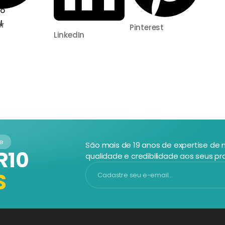
co
l
er
Pinterest
LinkedIn
de
São mais de 19 anos de expertise de
R10
qualidade e credibilidade aos seus pr
S