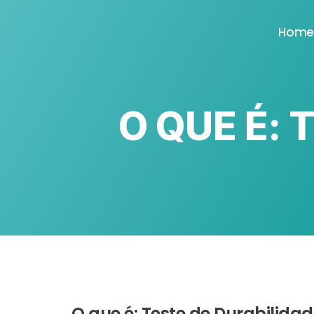
Hom
O QUE É: 
O que é: Teste de Durabilida