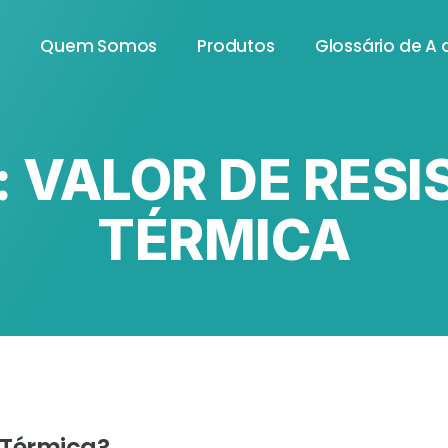
e
Quem Somos
Produtos
Glossário de A 
: VALOR DE RES
TÉRMICA
a Térmica?