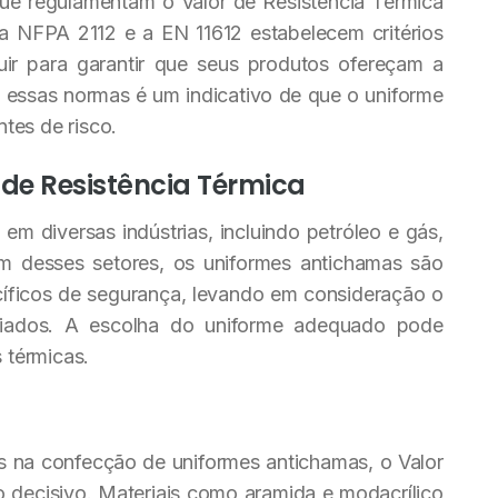
que regulamentam o Valor de Resistência Térmica
 NFPA 2112 e a EN 11612 estabelecem critérios
ir para garantir que seus produtos ofereçam a
 essas normas é um indicativo de que o uniforme
tes de risco.
 de Resistência Térmica
em diversas indústrias, incluindo petróleo e gás,
um desses setores, os uniformes antichamas são
ecíficos de segurança, levando em consideração o
ciados. A escolha do uniforme adequado pode
s térmicas.
os na confecção de uniformes antichamas, o Valor
io decisivo. Materiais como aramida e modacrílico