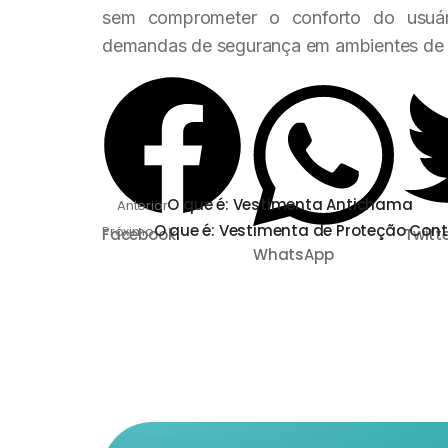
sem comprometer o conforto do usuári
demandas de segurança em ambientes de t
O que é: Vestimenta Antichama
Anterior
O que é: Vestimenta de Proteção Contr
Próximo
Facebook
Twitt
WhatsApp