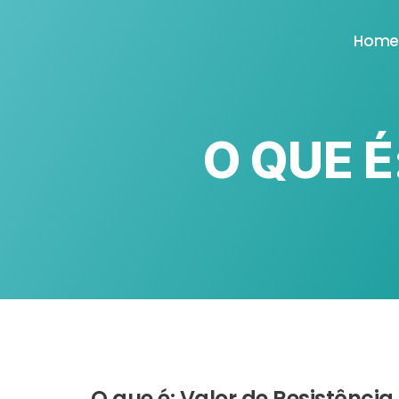
Hom
O QUE É
O que é: Valor de Resistênci