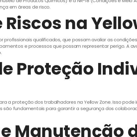
eio de Produtos Químicos) e a NR-18 (Condições e Meio Am
nça em áreas de risco.
e Riscos na Yell
por profissionais qualificados, que possam avaliar as condiç
equipamentos e processos que possam representar perigo. A a
.
 Proteção Indiv
ara a proteção dos trabalhadores na Yellow Zone. Isso pode i
 são fundamentais para garantir a segurança dos colaborad
e Manutenção d