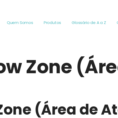
Quem Somos
Produtos
Glossário de A a Z
low Zone (Ár
 Zone (Área de A