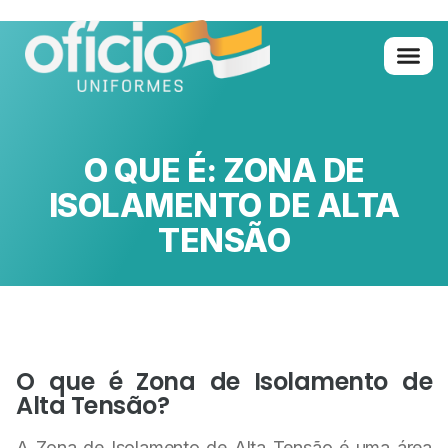
Quem Somo
Glossário de A 
O QUE É: ZONA DE
ISOLAMENTO DE ALTA
TENSÃO
O que é Zona de Isolamento de
Alta Tensão?
A Zona de Isolamento de Alta Tensão é uma área