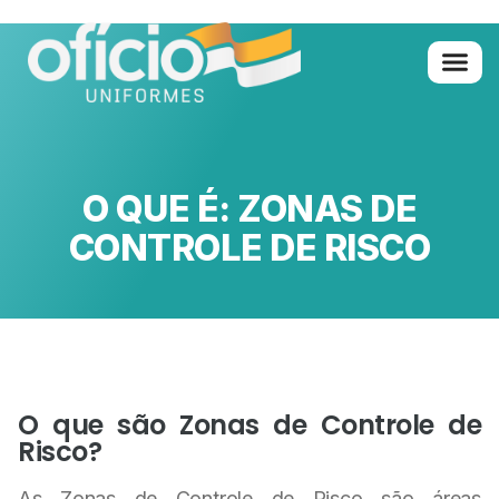
Quem Somo
Glossário de A 
O QUE É: ZONAS DE
CONTROLE DE RISCO
O que são Zonas de Controle de
Risco?
As Zonas de Controle de Risco são áreas