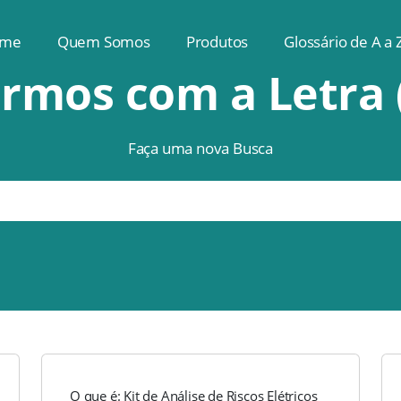
me
Quem Somos
Produtos
Glossário de A a 
rmos com a Letra 
Faça uma nova Busca
O que é: Kit de Análise de Riscos Elétricos