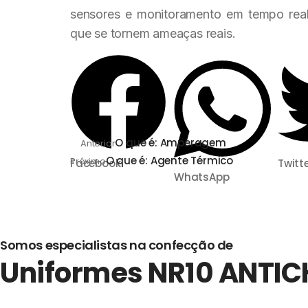
sensores e monitoramento em tempo real p
que se tornem ameaças reais.
O que é: Amperagem
Anterior
O que é: Agente Térmico
Próximo
Facebook
Twitt
WhatsApp
Somos especialistas na confecção de
Uniformes NR10
ANTI