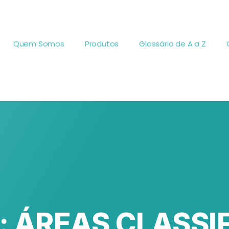
Quem Somos
Produtos
Glossário de A a Z
É: ÁREAS CLASSI