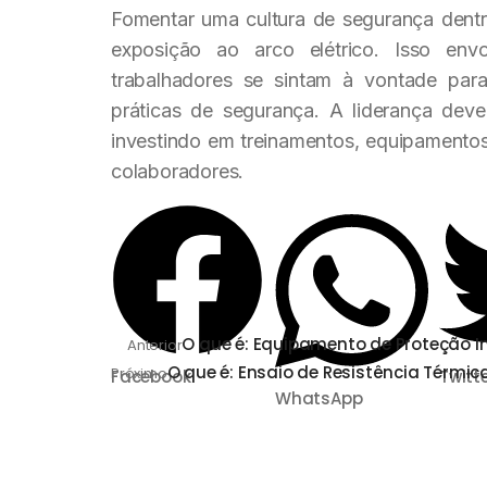
Fomentar uma cultura de segurança dentr
exposição ao arco elétrico. Isso e
trabalhadores se sintam à vontade para
práticas de segurança. A liderança deve
investindo em treinamentos, equipamento
colaboradores.
O que é: Equipamento de Proteção In
Anterior
O que é: Ensaio de Resistência Térmic
Próximo
Facebook
Twitt
WhatsApp