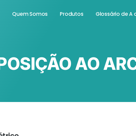
e
Quem Somos
Produtos
Glossário de A 
XPOSIÇÃO AO AR
étrico