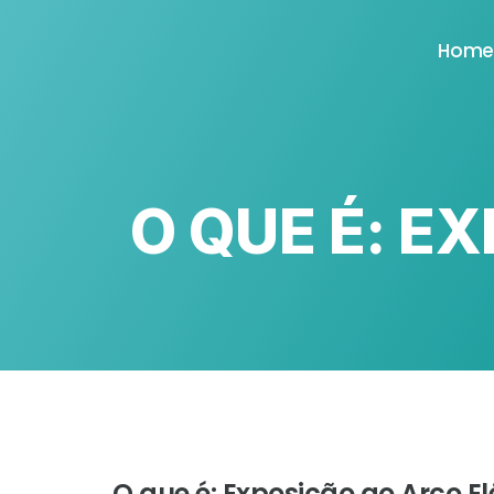
Hom
O QUE É: E
O que é: Exposição ao Arco El