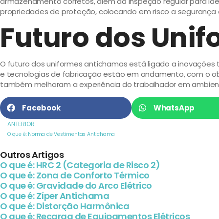
armazenamento corretos, além da inspeção regular para id
propriedades de proteção, colocando em risco a segurança 
Futuro dos Uni
O futuro dos uniformes antichamas está ligado a inovações t
e tecnologias de fabricação estão em andamento, com o obj
também melhoram a experiência do trabalhador em ambient
Facebook
WhatsApp
ANTERIOR
O que é: Norma de Vestimentas Antichama
Outros Artigos
O que é: HRC 2 (Categoria de Risco 2)
O que é: Zona de Conforto Térmico
O que é: Gravidade do Arco Elétrico
O que é: Zíper Antichama
O que é: Distorção Harmônica
O que é: Recarga de Equipamentos Elétricos