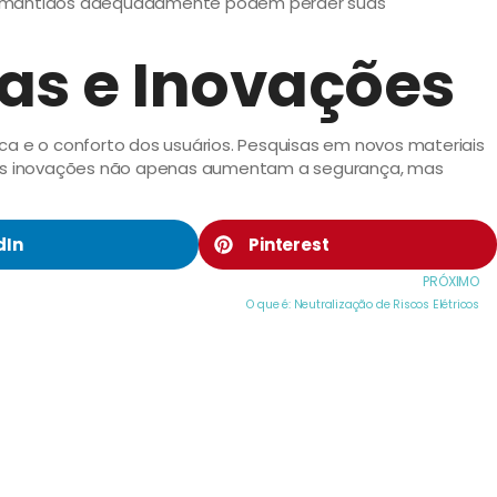
são mantidos adequadamente podem perder suas
as e Inovações
ca e o conforto dos usuários. Pesquisas em novos materiais
Essas inovações não apenas aumentam a segurança, mas
dIn
Pinterest
PRÓXIMO
O que é: Neutralização de Riscos Elétricos