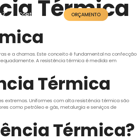
ncia Térmica
a Z
Contato
ORÇAMENTO
rmica
turas e a chamas. Este conceito é fundamental na confecção
adequadamente. A resistência térmica é medida em
ência Térmica
es extremas. Uniformes com alta resistência térmica são
res como petróleo e gás, metalurgia e serviços de
tência Térmica?