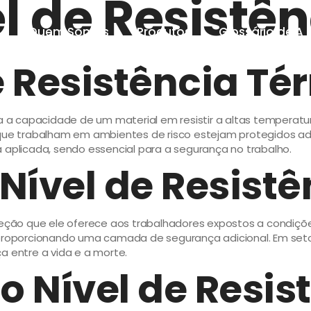
el de Resistê
e
Quem Somos
Produtos
Glossário de A 
e Resistência Té
ica a capacidade de um material em resistir a altas tempera
s que trabalham em ambientes de risco estejam protegidos 
 aplicada, sendo essencial para a segurança no trabalho.
Nível de Resist
oteção que ele oferece aos trabalhadores expostos a condiçõ
 proporcionando uma camada de segurança adicional. Em seto
a entre a vida e a morte.
 Nível de Resis