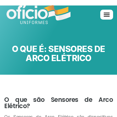
Quem Somo
Glossário de A 
O QUE É: SENSORES DE
ARCO ELÉTRICO
O que são Sensores de Arco
Elétrico?
Os Sensores de Arco Elétrico são dispositivos