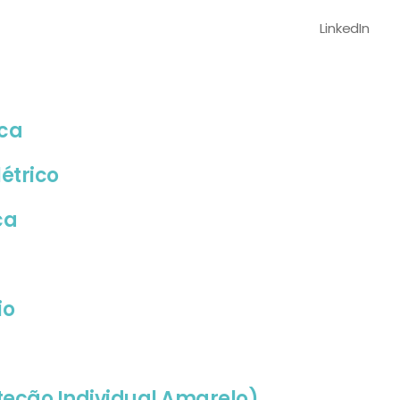
LinkedIn
ica
étrico
ca
io
oteção Individual Amarelo)