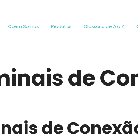
Quem Somos
Produtos
Glossário de A a Z
rminais de C
nais de Conexão