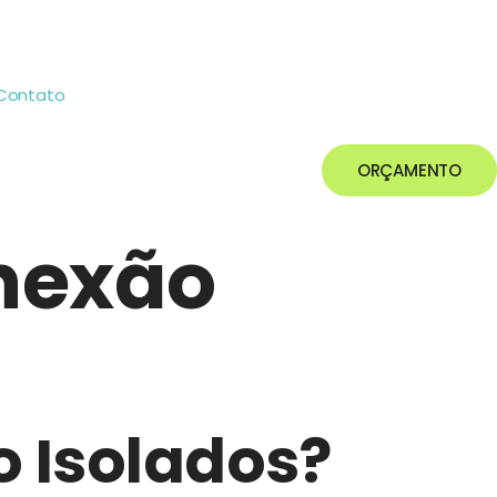
Contato
ORÇAMENTO
onexão
 Isolados?