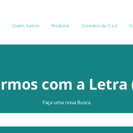
e
Quem Somos
Produtos
Glossário de A a Z
C
rmos com a Letra 
Faça uma nova Busca