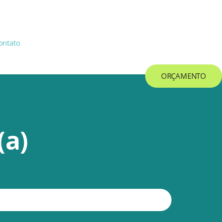
ontato
ORÇAMENTO
(a)